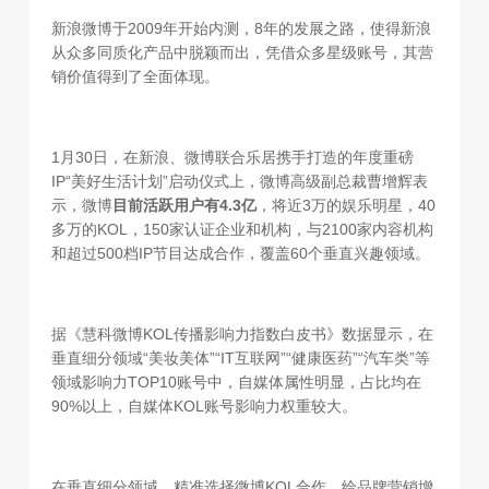
新浪微博于2009年开始内测，8年的发展之路，使得新浪
从众多同质化产品中脱颖而出，凭借众多星级账号，其营
销价值得到了全面体现。
1月30日，在新浪、微博联合乐居携手打造的年度重磅
IP“美好生活计划”启动仪式上，微博高级副总裁曹增辉表
示，微博
目前活跃用户有4.3亿
，将近3万的娱乐明星，40
多万的KOL，150家认证企业和机构，与2100家内容机构
和超过500档IP节目达成合作，覆盖60个垂直兴趣领域。
据《慧科微博KOL传播影响力指数白皮书》数据显示，在
垂直细分领域“美妆美体”“IT互联网”“健康医药”“汽车类”等
领域影响力TOP10账号中，自媒体属性明显，占比均在
90%以上，自媒体KOL账号影响力权重较大。
在垂直细分领域，精准选择微博KOL合作，给品牌营销增